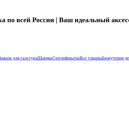
а по всей России | Ваш идеальный аксес
Зажим для галстука
Шармы
Сертификаты
Все товары
Бижутерия де