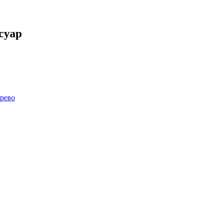
суар
рево