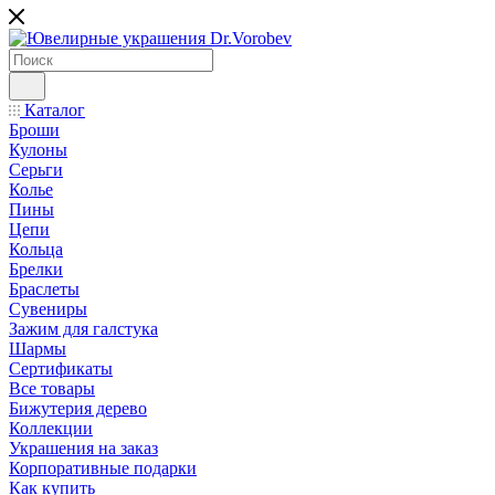
Каталог
Броши
Кулоны
Серьги
Колье
Пины
Цепи
Кольца
Брелки
Браслеты
Сувениры
Зажим для галстука
Шармы
Сертификаты
Все товары
Бижутерия дерево
Коллекции
Украшения на заказ
Корпоративные подарки
Как купить